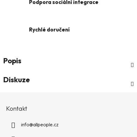
Podpora sociální integrace
Rychlé doručení
Popis
Diskuze
Z
á
Kontakt
p
a
info
@
allpeople.cz
t
í