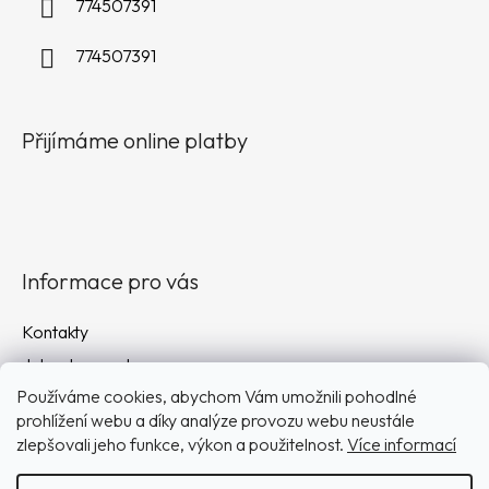
774507391
774507391
Přijímáme online platby
Informace pro vás
Kontakty
Jak nakupovat
Používáme cookies, abychom Vám umožnili pohodlné
Obchodní podmínky
prohlížení webu a díky analýze provozu webu neustále
Podmínky ochrany osobních údajů
zlepšovali jeho funkce, výkon a použitelnost.
Více informací
Doprava a platba