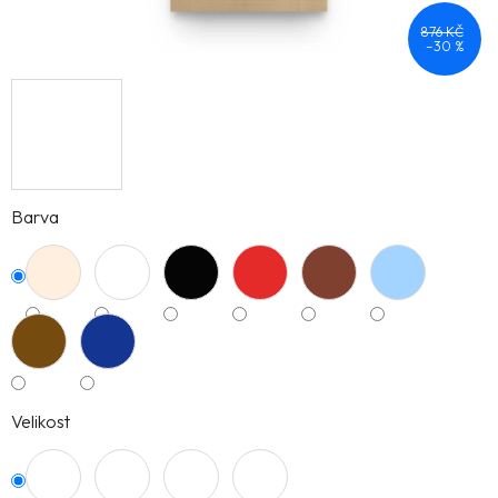
876 KČ
–30 %
Barva
Velikost