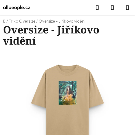
Přejít
Hledat
NÁKUP
na
KOŠÍK
obsah
Domů
/
Triko Oversize
/
Oversize - Jiříkovo vidění
Oversize - Jiříkovo
vidění