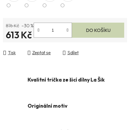
876 Kč
–30 %
DO KOŠÍKU
613 Kč
Měrná cena:
Tisk
Zeptat se
Sdílet
Kvalitní trička ze šicí dílny La Šik
Originální motiv