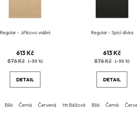
Regular - Jiříkovo vidění
Regular - Spící dívka
613 Kč
613 Kč
876 Kč
876 Kč
(–30 %)
(–30 %)
DETAIL
DETAIL
větle modrá
Bílá
Černá
Tmavě hnedá
Červená
Hnědá
Tmavě modrá
Béžová
Světle modrá
Bílá
Černá
Tmavě h
Červ
O
v
l