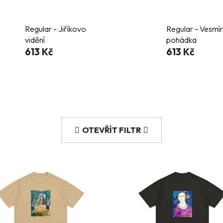
Regular - Jiříkovo
Regular - Vesmí
vidění
pohádka
613 Kč
613 Kč
OTEVŘÍT FILTR