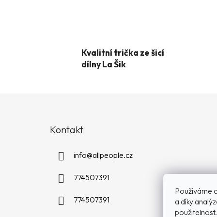
Kvalitní trička ze šicí
dílny La Šik
Z
á
Kontakt
p
a
info
@
allpeople.cz
t
í
774507391
Používáme c
774507391
a díky analý
použitelnost