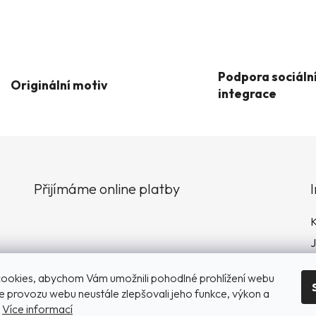
á
d
a
c
í
Podpora sociáln
p
Originální motiv
integrace
r
v
k
y
v
ý
Přijímáme online platby
p
i
s
K
u
ookies, abychom Vám umožnili pohodlné prohlížení webu
P
ze provozu webu neustále zlepšovali jeho funkce, výkon a
D
.
Více informací