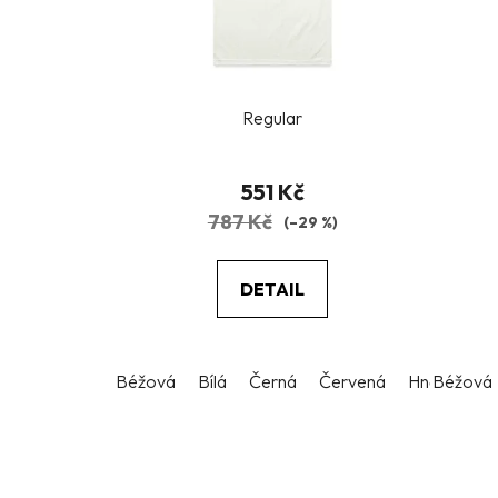
p
r
o
d
u
Regular
k
t
551 Kč
ů
787 Kč
(–29 %)
DETAIL
Béžová
Bílá
Černá
Červená
Hnědá
Béžová
S