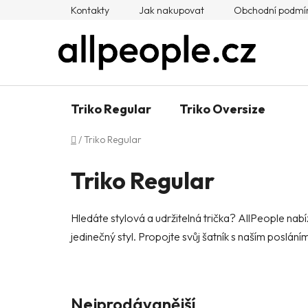
Přejít
Kontakty
Jak nakupovat
Obchodní podmí
na
obsah
Triko Regular
Triko Oversize
Domů
/
Triko Regular
Triko Regular
Hledáte stylová a udržitelná trička? AllPeople nabízí
jedinečný styl. Propojte svůj šatník s naším poslání
Nejprodávanější