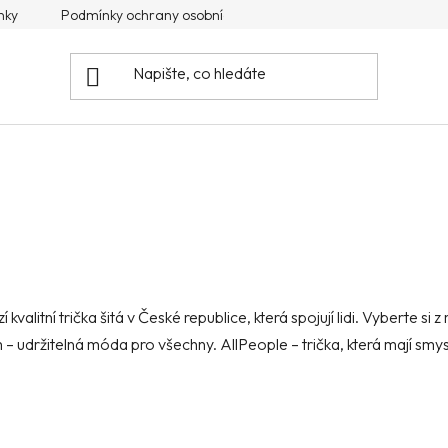
nky
Podmínky ochrany osobních údajů
Doprava a platba
 kvalitní trička šitá v České republice, která spojují lidi. Vyberte s
m – udržitelná móda pro všechny. AllPeople – trička, která mají smys