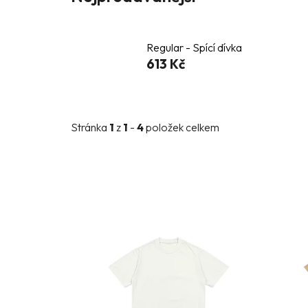
Regular - Spící dívka
613 Kč
Stránka
1
z
1
-
4
položek celkem
V
ý
p
i
s