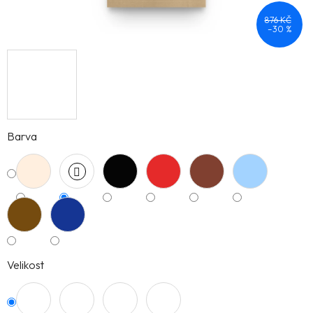
876 KČ
–30 %
Barva
Velikost