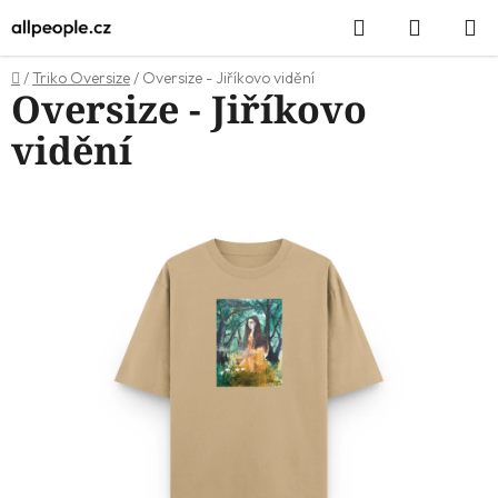
Přejít
Hledat
NÁKUP
na
KOŠÍK
obsah
Domů
/
Triko Oversize
/
Oversize - Jiříkovo vidění
Oversize - Jiříkovo
vidění