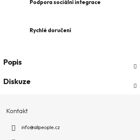
Podpora sociální integrace
Rychlé doručení
Popis
Diskuze
Z
á
Kontakt
p
a
info
@
allpeople.cz
t
í