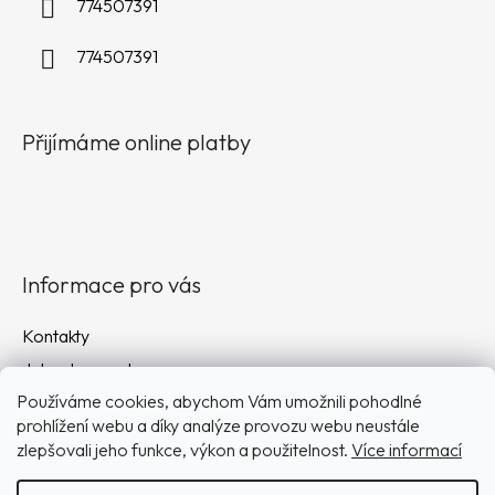
774507391
774507391
Přijímáme online platby
Informace pro vás
Kontakty
Jak nakupovat
Používáme cookies, abychom Vám umožnili pohodlné
Obchodní podmínky
prohlížení webu a díky analýze provozu webu neustále
Podmínky ochrany osobních údajů
zlepšovali jeho funkce, výkon a použitelnost.
Více informací
Doprava a platba