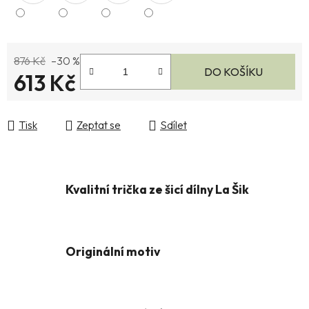
876 Kč
–30 %
DO KOŠÍKU
613 Kč
Měrná cena:
Tisk
Zeptat se
Sdílet
Kvalitní trička ze šicí dílny La Šik
Originální motiv