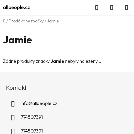
Přejít
Hledat
NÁKUP
na
KOŠÍK
obsah
Domů
/
Prodávané značky
/
Jamie
Jamie
Žádné produkty značky
Jamie
nebyly nalezeny...
Z
á
Kontakt
p
a
info
@
allpeople.cz
t
í
774507391
774507391