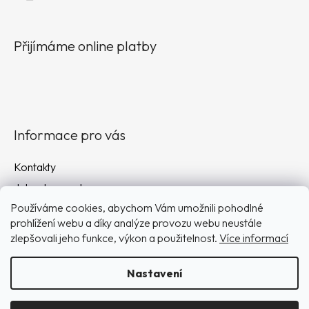
Přijímáme online platby
Informace pro vás
Kontakty
Jak nakupovat
Používáme cookies, abychom Vám umožnili pohodlné
Obchodní podmínky
prohlížení webu a díky analýze provozu webu neustále
Podmínky ochrany osobních údajů
zlepšovali jeho funkce, výkon a použitelnost.
Více informací
Doprava a platba
Nastavení
Vytvořil Shoptet